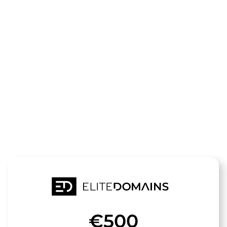
领域
weinstube-
kampen.de
待售
€500