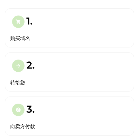
1.
shopping_cart
购买域名
2.
arrow_forward
转给您
3.
paid
向卖方付款